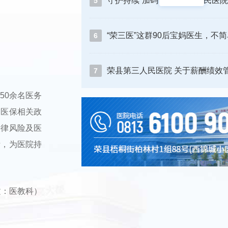
5
“荣三医”这群90后宝妈医生，不
6
7
50余名医务
《医保相关政
法律风险及医
际，为医院持
文：医教科）