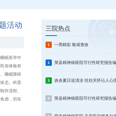
题活动
三院热点
一周精彩 敬请查收
1
身睡眠医学中
2
午民俗体验有
节、睡眠障碍
3
心状态。科普
范制作流程。
4
缓焦虑，切实