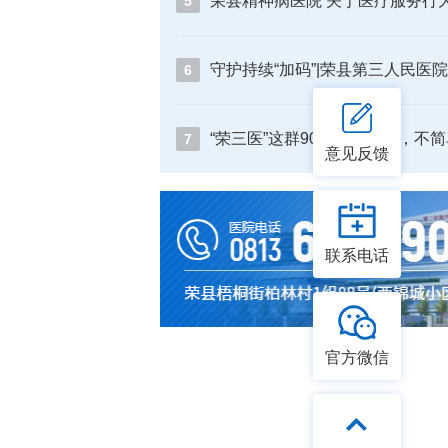
5
6
“荣三医”这群90后宝妈医生，不
7
意见反馈
联系电话
官方微信