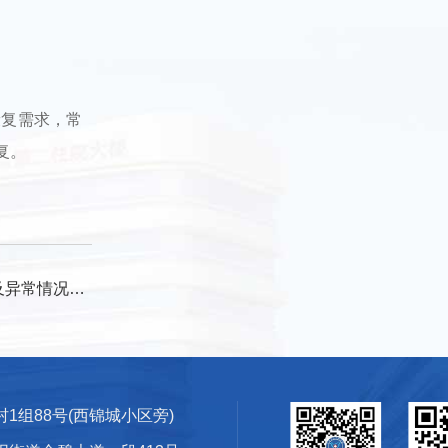
康复需求，常
复。
况应急处置演练
1组88号(西锦城小区旁)