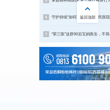
5
返回顶部
6
“荣三医”这群90后宝妈医生，不
7