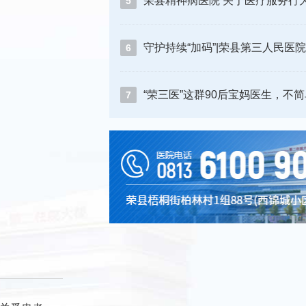
5
6
“荣三医”这群90后宝妈医生，不
7