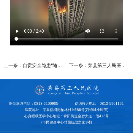
上一条：
自贡安全隐患“随手拍”
下一条：
荣县第三人民医院到古佳乡小学为全体教师免费体检
医院联系电话：0813-6100905
信访投诉电话：0813-5961191
医院地址：荣县梧桐街柏林村1组88号(西锦城小区旁)
心身睡眠医学中心地址：青阳街道金碧大道一段413号
(市民健身中心对面统战之家3楼)