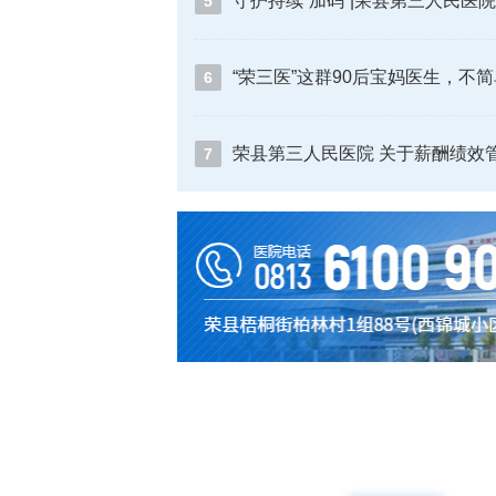
5
“荣三医”这群90后宝妈医生，不
6
7