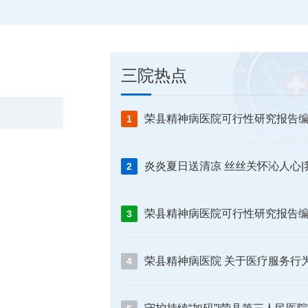
三院热点
1
2
3
4