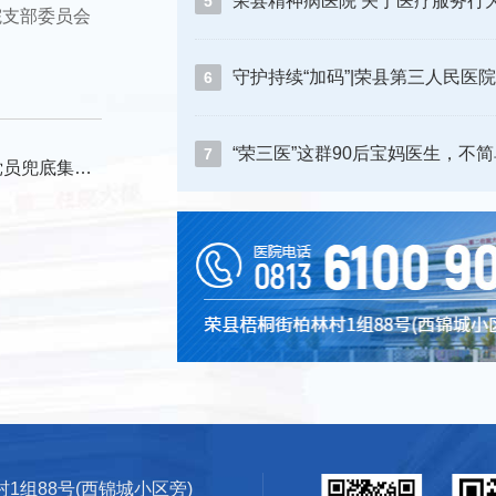
5
院支部委员会
6
“荣三医”这群90后宝妈医生，不
7
集中宣讲培训
1组88号(西锦城小区旁)