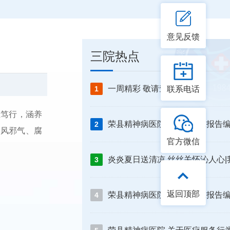
意见反馈
三院热点
一周精彩 敬请查收
1
联系电话
正笃行，涵养
2
歪风邪气、腐
官方微信
3
返回顶部
4