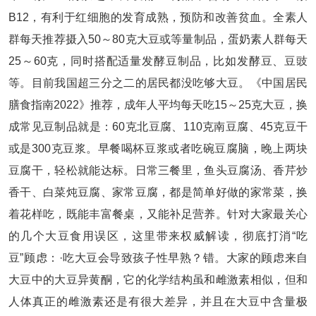
B12，有利于红细胞的发育成熟，预防和改善贫血。全素人
群每天推荐摄入50～80克大豆或等量制品，蛋奶素人群每天
25～60克，同时搭配适量发酵豆制品，比如发酵豆、豆豉
等。目前我国超三分之二的居民都没吃够大豆。《中国居民
膳食指南2022》推荐，成年人平均每天吃15～25克大豆，换
成常见豆制品就是：60克北豆腐、110克南豆腐、45克豆干
或是300克豆浆。早餐喝杯豆浆或者吃碗豆腐脑，晚上两块
豆腐干，轻松就能达标。日常三餐里，鱼头豆腐汤、香芹炒
香干、白菜炖豆腐、家常豆腐，都是简单好做的家常菜，换
着花样吃，既能丰富餐桌，又能补足营养。针对大家最关心
的几个大豆食用误区，这里带来权威解读，彻底打消“吃
豆”顾虑：·吃大豆会导致孩子性早熟？错。大家的顾虑来自
大豆中的大豆异黄酮，它的化学结构虽和雌激素相似，但和
人体真正的雌激素还是有很大差异，并且在大豆中含量极