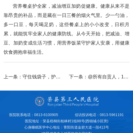
营养餐桌护全家，减油增豆加奶促健康。健康从来不是
靠昂贵的补品，而是藏在一日三餐的烟火气里。少一勺油，
多一口豆，每天喝足奶，这些餐桌上的小小改变，日积月
累，就能筑牢全家人的健康防线。从今天开始，把减油、增
豆、加奶变成生活习惯，用营养饭菜守护家人安康，用健康
饮食拥抱幸福生活。
上一条：
守住钱袋子，护好幸福家|2026年防范非法金融活动宣传月
下一条：
@所有自贡人，10类重点场所如何防蚊灭蚊？工作指引来了！
医院联系电话：0813-6100905
信访投诉电话：0813-5961191
医院地址：荣县梧桐街柏林村1组88号(西锦城小区旁)
心身睡眠医学中心地址：青阳街道金碧大道一段413号