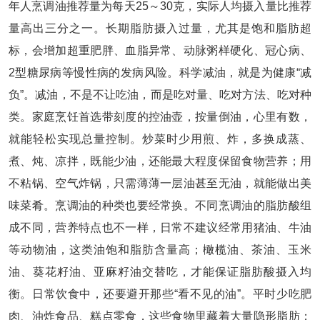
年人烹调油推荐量为每天25～30克，实际人均摄入量比推荐
量高出三分之一。长期脂肪摄入过量，尤其是饱和脂肪超
标，会增加超重肥胖、血脂异常、动脉粥样硬化、冠心病、
2型糖尿病等慢性病的发病风险。科学减油，就是为健康“减
负”。减油，不是不让吃油，而是吃对量、吃对方法、吃对种
类。家庭烹饪首选带刻度的控油壶，按量倒油，心里有数，
就能轻松实现总量控制。炒菜时少用煎、炸，多换成蒸、
煮、炖、凉拌，既能少油，还能最大程度保留食物营养；用
不粘锅、空气炸锅，只需薄薄一层油甚至无油，就能做出美
味菜肴。烹调油的种类也要经常换。不同烹调油的脂肪酸组
成不同，营养特点也不一样，日常不建议经常用猪油、牛油
等动物油，这类油饱和脂肪含量高；橄榄油、茶油、玉米
油、葵花籽油、亚麻籽油交替吃，才能保证脂肪酸摄入均
衡。日常饮食中，还要避开那些“看不见的油”。平时少吃肥
肉、油炸食品、糕点零食，这些食物里藏着大量隐形脂肪；