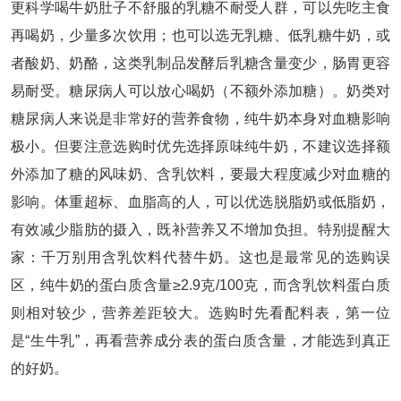
更科学喝牛奶肚子不舒服的乳糖不耐受人群，可以先吃主食
再喝奶，少量多次饮用；也可以选无乳糖、低乳糖牛奶，或
者酸奶、奶酪，这类乳制品发酵后乳糖含量变少，肠胃更容
易耐受。糖尿病人可以放心喝奶（不额外添加糖）。奶类对
糖尿病人来说是非常好的营养食物，纯牛奶本身对血糖影响
极小。但要注意选购时优先选择原味纯牛奶，不建议选择额
外添加了糖的风味奶、含乳饮料，要最大程度减少对血糖的
影响。体重超标、血脂高的人，可以优选脱脂奶或低脂奶，
有效减少脂肪的摄入，既补营养又不增加负担。特别提醒大
家：千万别用含乳饮料代替牛奶。这也是最常见的选购误
区，纯牛奶的蛋白质含量≥2.9克/100克，而含乳饮料蛋白质
则相对较少，营养差距较大。选购时先看配料表，第一位
是“生牛乳”，再看营养成分表的蛋白质含量，才能选到真正
的好奶。