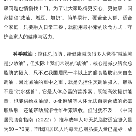
康问题也悄悄找上门。为了让大家吃得更安心、更健康，国
家提倡“减油、增豆、加奶”。简单易行、覆盖全人群、适合
全家庭，只要融入日常三餐，就能用最朴素的饮食方式，守
护全家人的健康与活力。
科学减油：
控住总脂肪，给健康减负很多人觉得“减油就
是少放油”，但实际上我们常说的“减油”，核心是减少膳食总
脂肪的摄入。只不过我国居民一半以上的膳食脂肪都来自烹
调油，因此减油的重中之重，就是先控住烹调油摄入。脂肪
不是“洪水猛兽”，它是人体必需的营养素，既能高效提供能
量，也能供给亚油酸、α-亚麻酸等人体无法自身合成的必需
脂肪酸，还能帮助脂溶性维生素吸收。但过犹不及，《中国
居民膳食指南（2022）》推荐成年人每天总脂肪适宜摄入量
为50～70克，而我国居民人均每天总脂肪摄入量已超标，成