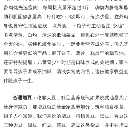
畜肉优先选瘦肉，每周摄入量不超过1斤；动物内脏饱和脂
肪和胆固醇含量高，每月吃2～3次即可，每次少量。在外就
餐也要守住控油底线。点外卖、下馆子时主动备注“少油”，
多点清蒸、白灼、清炖的低油菜品，避免在外一餐就吃够了
全天的油。买预包装食品时，一定要看营养成分表，优先选
脂肪含量更低的产品，避开饼干、薯片、糕点里的隐形油。
还要特别提醒：儿童青少年时期是口味养成的关键期，家长
要引导孩子养成不油腻、清淡饮食的习惯，这份健康收益会
伴随孩子一生。
合理增豆：
吃够大豆，补足营养底气如果说减油是为了
给身体减负，那增豆就是给全家营养加分，筑牢膳食根基。
很多人不知道，我们常说的增豆，特指黄豆、黑豆、青豆这
三种大豆，绿豆、红豆、芸豆、豌豆这类杂豆，并不在增豆