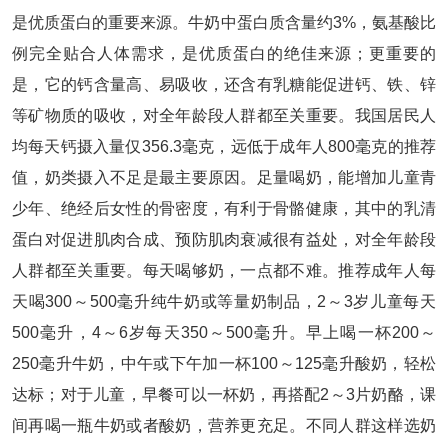
是优质蛋白的重要来源。牛奶中蛋白质含量约3%，氨基酸比
例完全贴合人体需求，是优质蛋白的绝佳来源；更重要的
是，它的钙含量高、易吸收，还含有乳糖能促进钙、铁、锌
等矿物质的吸收，对全年龄段人群都至关重要。我国居民人
均每天钙摄入量仅356.3毫克，远低于成年人800毫克的推荐
值，奶类摄入不足是最主要原因。足量喝奶，能增加儿童青
少年、绝经后女性的骨密度，有利于骨骼健康，其中的乳清
蛋白对促进肌肉合成、预防肌肉衰减很有益处，对全年龄段
人群都至关重要。每天喝够奶，一点都不难。推荐成年人每
天喝300～500毫升纯牛奶或等量奶制品，2～3岁儿童每天
500毫升，4～6岁每天350～500毫升。早上喝一杯200～
250毫升牛奶，中午或下午加一杯100～125毫升酸奶，轻松
达标；对于儿童，早餐可以一杯奶，再搭配2～3片奶酪，课
间再喝一瓶牛奶或者酸奶，营养更充足。不同人群这样选奶